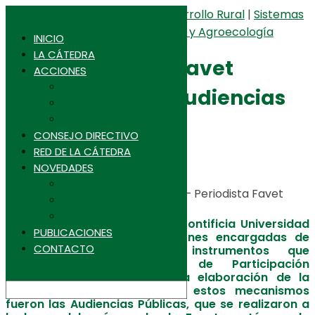
Cambio Climático, Sequía
|
Desarrollo Rural
|
Sistemas
Universidad de Chile
Agroalimentarios
|
Sostenibilidad y Agroecología
Favet
INICIO
Agronomia Uchile
LA CÁTEDRA
Representantes Favet
Inta
ACCIONES
CFCN
EXTENSIÓN
presentaron en Audiencias
INVESTIGACIÓN
DOCENCIA
Públicas
CONSEJO DIRECTIVO
RED DE LA CÁTEDRA
23 de agosto de 2023
NOVEDADES
NOTICIAS
Por Francisca de la Vega Planet – Periodista Favet
VIDEO PODCAST
COLUMNAS DE OPINIÓN
La Universidad de Chile y la Pontificia Universidad
PUBLICACIONES
Católica fueron las instituciones encargadas de
CONTACTO
implementar los cuatro instrumentos que
estableció la Secretaría de Participación
Ciudadana para incidir en la elaboración de la
nueva Constitución. Uno de estos mecanismos
fueron las Audiencias Públicas, que se realizaron a