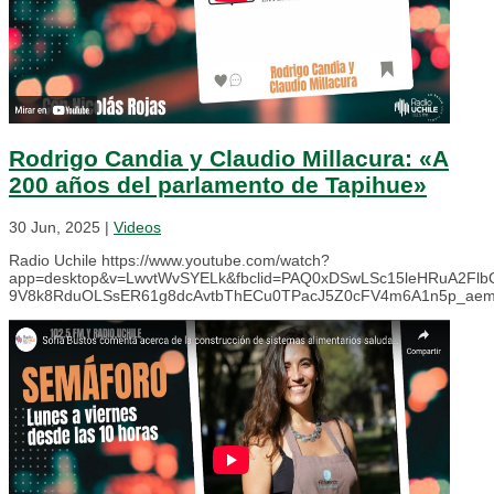
Rodrigo Candia y Claudio Millacura: «A
200 años del parlamento de Tapihue»
30 Jun, 2025
|
Videos
Radio Uchile https://www.youtube.com/watch?
app=desktop&v=LwvtWvSYELk&fbclid=PAQ0xDSwLSc15leHRuA2Fl
9V8k8RduOLSsER61g8dcAvtbThECu0TPacJ5Z0cFV4m6A1n5p_ae