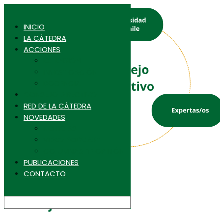
Universidad de Chile
Favet
INICIO
Agronomia Uchile
LA CÁTEDRA
Inta
ACCIONES
CFCN
EXTENSIÓN
INVESTIGACIÓN
DOCENCIA
CONSEJO DIRECTIVO
RED DE LA CÁTEDRA
NOVEDADES
NOTICIAS
VIDEO PODCAST
COLUMNAS DE OPINIÓN
PUBLICACIONES
CONTACTO
Consejo Directivo