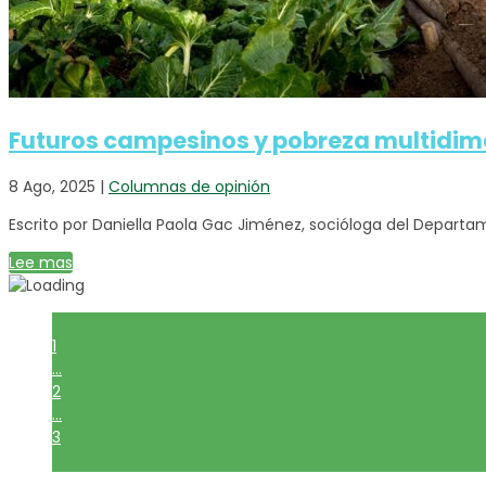
Futuros campesinos y pobreza multidimens
8 Ago, 2025
|
Columnas de opinión
Escrito por Daniella Paola Gac Jiménez, socióloga del Departam
Lee mas
1
...
2
...
3