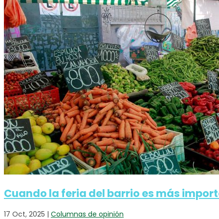
Cuando la feria del barrio es más impor
17 Oct, 2025
|
Columnas de opinión