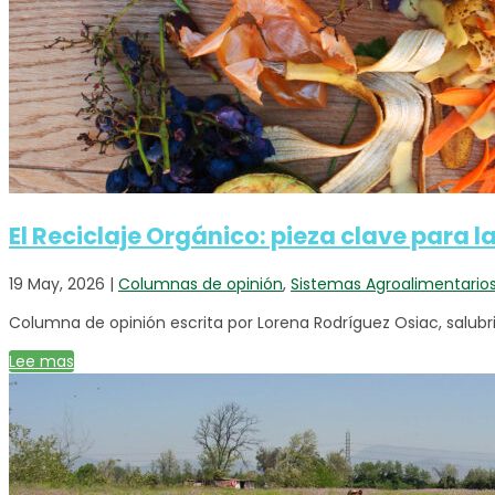
El Reciclaje Orgánico: pieza clave para l
19 May, 2026
|
Columnas de opinión
,
Sistemas Agroalimentario
Columna de opinión escrita por Lorena Rodríguez Osiac, salubris
Lee mas