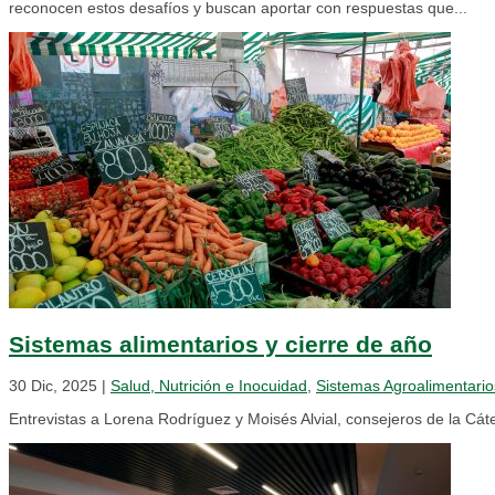
reconocen estos desafíos y buscan aportar con respuestas que...
Sistemas alimentarios y cierre de año
30 Dic, 2025
|
Salud, Nutrición e Inocuidad
,
Sistemas Agroalimentario
Entrevistas a Lorena Rodríguez y Moisés Alvial, consejeros de la 