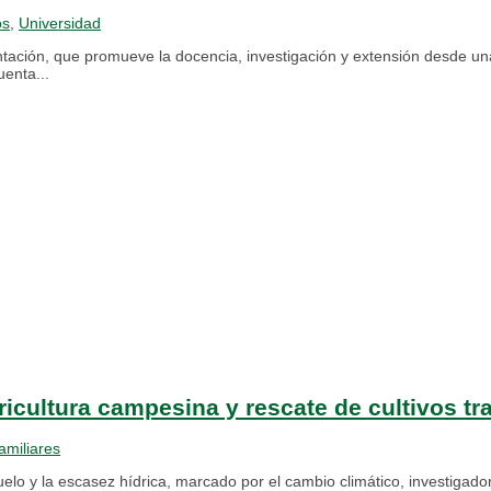
os
,
Universidad
tación, que promueve la docencia, investigación y extensión desde una 
enta...
icultura campesina y rescate de cultivos tr
amiliares
suelo y la escasez hídrica, marcado por el cambio climático, investigad