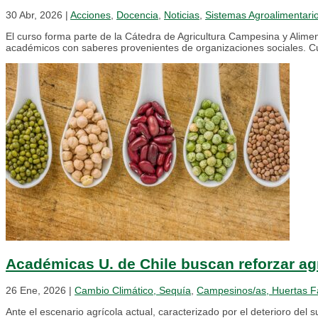
30 Abr, 2026
|
Acciones
,
Docencia
,
Noticias
,
Sistemas Agroalimentari
El curso forma parte de la Cátedra de Agricultura Campesina y Alimen
académicos con saberes provenientes de organizaciones sociales. Cu
Académicas U. de Chile buscan reforzar agr
26 Ene, 2026
|
Cambio Climático, Sequía
,
Campesinos/as, Huertas F
Ante el escenario agrícola actual, caracterizado por el deterioro del 