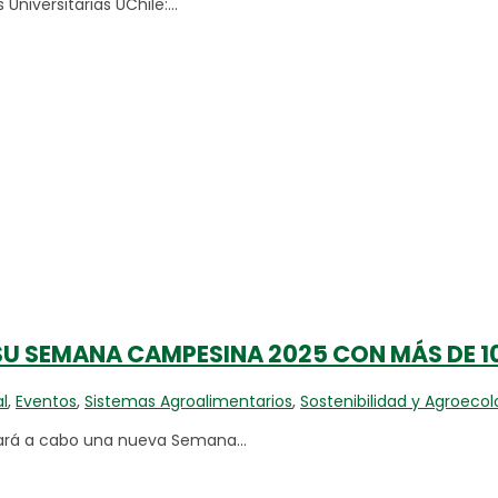
niversitarias UChile:...
A SU SEMANA CAMPESINA 2025 CON MÁS DE 
al
,
Eventos
,
Sistemas Agroalimentarios
,
Sostenibilidad y Agroecol
evará a cabo una nueva Semana...