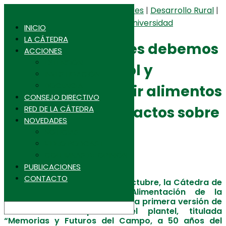
Campesinos/as, Huertas Familiares
|
Desarrollo Rural
|
Universidad de Chile
Tradición, Cultura, Patrimonio
|
Universidad
Favet
INICIO
Agronomia Uchile
LA CÁTEDRA
“Los consumidores debemos
Inta
ACCIONES
CFCN
EXTENSIÓN
asumir nuestro rol y
INVESTIGACIÓN
DOCENCIA
empezar a preferir alimentos
CONSEJO DIRECTIVO
con menores impactos sobre
RED DE LA CÁTEDRA
NOVEDADES
los ecosistemas”
NOTICIAS
VIDEO PODCAST
COLUMNAS DE OPINIÓN
6 de octubre de 2023
PUBLICACIONES
CONTACTO
Desde el próximo 10 al 14 de octubre, la Cátedra de
Agricultura Campesina y Alimentación de la
Universidad de Chile realizará la primera versión de
la Semana Campesina del plantel, titulada
“Memorias y Futuros del Campo, a 50 años del