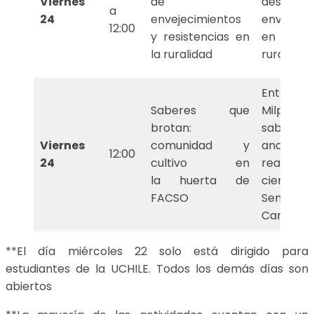
Viernes
de
desafío
a
24
envejecimientos
envejeci
12:00
y resistencias en
en terri
la ruralidad
rurales
Entorno
Saberes que
Milpa 
brotan:
saberes
Viernes
comunidad y
ancestral
12:00
24
cultivo en
realizare
la huerta de
cierre 
FACSO
Semana
Campesi
**El día miércoles 22 solo está dirigido para
estudiantes de la UCHILE. Todos los demás días son
abiertos