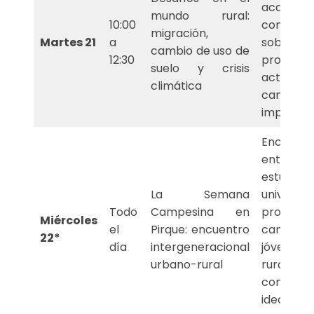
académ
mundo rural:
10:00
comunita
migración,
Martes 21
a
sobre
cambio de uso de
12:30
problemá
suelo y crisis
actuale
climática
campo 
impactos
Encuentr
entre
estudian
La Semana
universita
Todo
Campesina en
producto
Miércoles
el
Pirque: encuentro
campesin
22*
día
intergeneracional
jóvenes
urbano-rural
rurales,
comparti
ideas, de