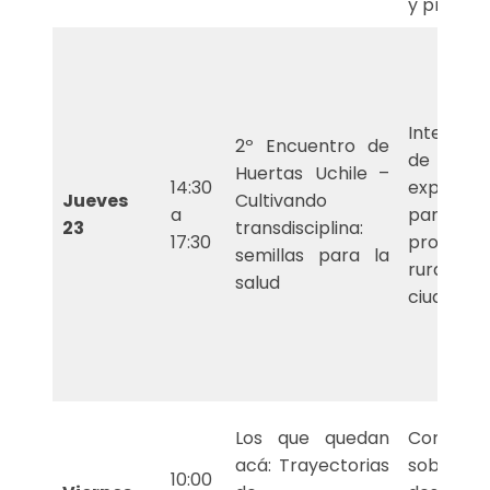
y proyec
Intercam
2º Encuentro de
de sabe
Huertas Uchile –
14:30
experienc
Jueves
Cultivando
a
para
23
transdisciplina:
17:30
promov
semillas para la
ruralidad
salud
ciudad.
Los que quedan
Conversa
acá: Trayectorias
sobre
10:00