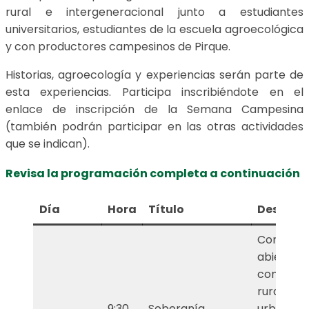
rural e intergeneracional junto a estudiantes
universitarios, estudiantes de la escuela agroecológica
y con productores campesinos de Pirque.
Historias, agroecología y experiencias serán parte de
esta experiencias. Participa inscribiéndote en el
enlace de inscripción de la Semana Campesina
(también podrán participar en las otras actividades
que se indican).
Revisa la programación completa a continuación
Día
Hora
Título
Descripc
Conversa
abiert
comunid
rural
9:30
Soberanía
urbana