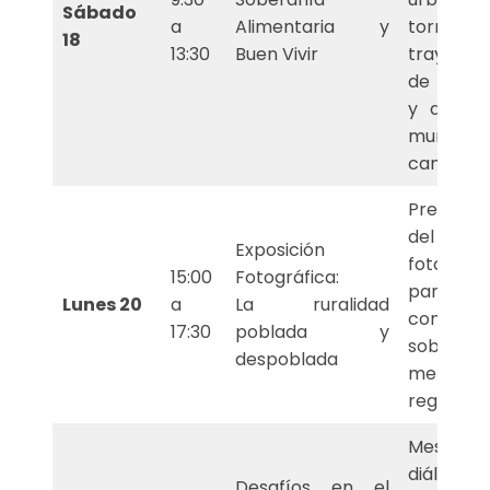
Sábado
a
Alimentaria y
torn
18
13:30
Buen Vivir
trayector
de resis
y desafí
mundo
campesin
Presenta
del con
Exposición
fotográf
15:00
Fotográfica:
pane
Lunes 20
a
La ruralidad
conversa
17:30
poblada y
sobre
despoblada
memor
registro
Mesa
diálogo
Desafíos en el