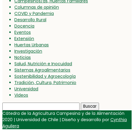
Campesinos/as, Huertas Familiares
Columnas de opinión
COVID y Pandemia
Desarrollo Rural
Docencia
Eventos
Extensión
Huertas Urbanas
Investigación
Noticias
Salud, Nutrición e Inocuidad
Sistemas Agroalimentarios
Sostenibilidad y Agroecología
Tradición, Cultura, Patrimonio
Universidad
Videos
Buscar:
Cátedra de la Agricultura Campesina y de la Alimentación
2020 | Universidad de Chile | Diseño y desarrollo por
Cynthia
Aguilera